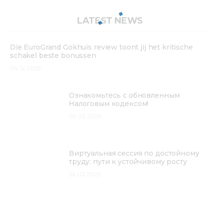
LATEST NEWS
Die EuroGrand Gokhuis review toont jij het kritische
schakel beste bonussen
04.12.2025
Ознакомьтесь с обновленным
Налоговым кодексом!
05.03.2025
Виртуальная сессия по достойному
труду: пути к устойчивому росту
26.02.2025