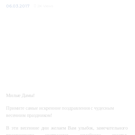
06.03.2017
2K
Views
Mediacentre
Info resources
Contacts
Милые Дамы!
Примите самые искренние поздравления с чудесным 
весенним праздником! 
В эти весенние дни желаем Вам улыбок, замечательного 