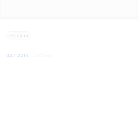
Медиацентр
Инфоресурсы
Новости
Контакты
03.11.2014
2K
Views