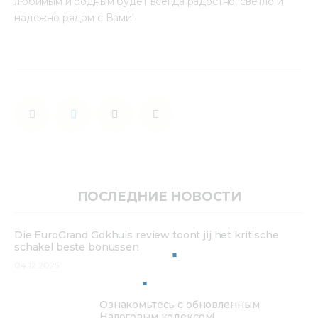
любимым и родным будет всегда радостно, светло и 
надежно рядом c Вами!
ПОСЛЕДНИЕ НОВОСТИ
Die EuroGrand Gokhuis review toont jij het kritische
schakel beste bonussen
04.12.2025
Ознакомьтесь с обновленным
Налоговым кодексом!