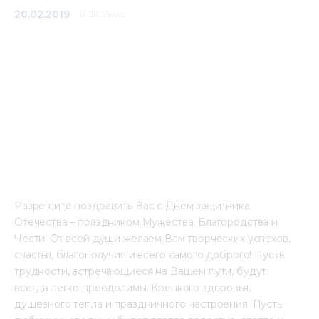
20.02.2019
2K
Views
Медиацентр
Инфоресурсы
Контакты
Разрешите поздравить Вас с Днем защитника 
Отечества – праздником Мужества, Благородства и 
Чести! От всей души желаем Вам творческих успехов, 
счастья, благополучия и всего самого доброго! Пусть 
трудности, встречающиеся на Вашем пути, будут 
всегда легко преодолимы. Крепкого здоровья, 
душевного тепла и праздничного настроения. Пусть 