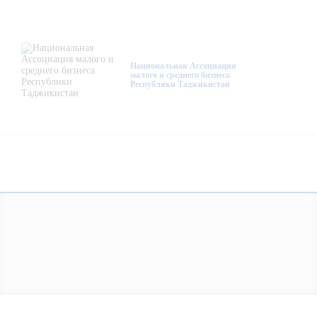
О нас
Деятельность
Национальная Ассоциация
малого и среднего бизнеса
Республики Таджикистан
Проекты
Членство
Медиацентр
Инфоресурсы
Контакты