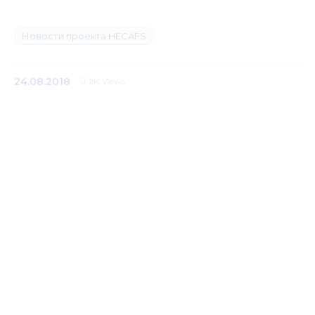
Медиацентр
Новости проекта HECAFS
Инфоресурсы
24.08.2018
2K
Views
Контакты