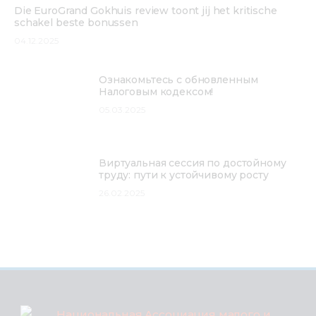
Die EuroGrand Gokhuis review toont jij het kritische
schakel beste bonussen
04.12.2025
Ознакомьтесь с обновленным
Налоговым кодексом!
05.03.2025
Виртуальная сессия по достойному
труду: пути к устойчивому росту
26.02.2025