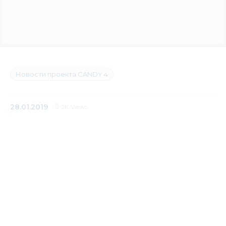
Медиацентр
Инфоресурсы
Контакты
Новости проекта CANDY 4
28.01.2019
2K
Views