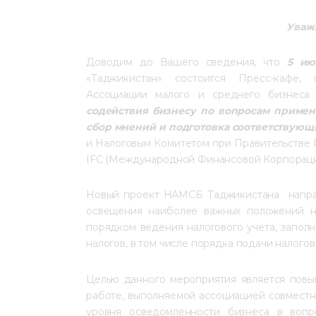
Уваж
Доводим до Вашего сведения, что
 5 июл
«Таджикистан» состоится Пресс-кафе,
Ассоциации малого и среднего бизнеса
содействия бизнесу по вопросам примене
сбор мнений и подготовка соответствую
и Налоговым Комитетом при Правительстве 
IFC (Международной Финансовой Корпораци
Новый проект НАМСБ Таджикистана  направ
освещения наиболее важных положений нов
порядком ведения налогового учета, запол
налогов, в том числе порядка подачи налогов
Целью данного мероприятия является пов
работе, выполняемой ассоциацией совместн
уровня осведомленности бизнеса в вопро