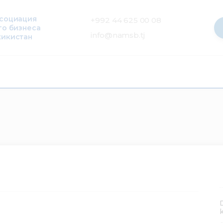
ссоциация
+992 44 625 00 08
го бизнеса
info@namsb.tj
жикистан