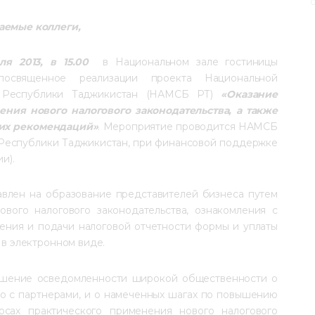
0
аемые коллеги,
я 2013, в 15.00
  в Национальном зале гостиницы 
 посвященное реализации проекта Национальной 
 Республики Таджикистан (НАМСБ РТ) 
«Оказание 
ния нового налогового законодательства, а также 
щих рекомендаций»
. Мероприятие проводится НАМСБ 
Республики Таджикистан, при финансовой поддержке 
и).
лен на образование представителей бизнеса путем 
ого налогового законодательства, ознакомления с 
нения и подачи налоговой отчетности формы и уплаты 
 в электронном виде.
ышение осведомленности широкой общественности о 
о с партнерами, и о намеченных шагах по повышению 
сах практического применения нового налогового 