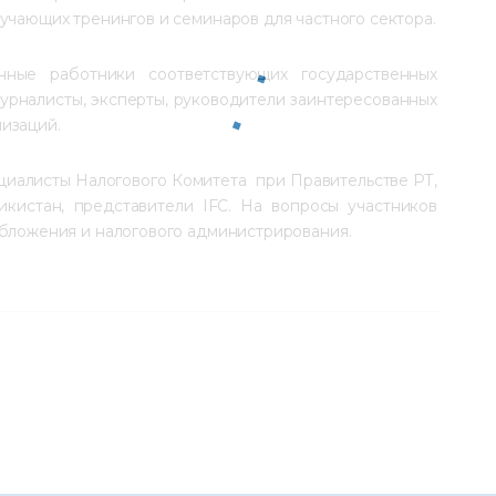
учающих тренингов и семинаров для частного сектора.
нные работники соответствующих государственных 
журналисты, эксперты, руководители заинтересованных 
изаций.
циалисты Налогового Комитета  при Правительстве РТ, 
истан, представители IFC. На вопросы участников 
обложения и налогового администрирования.