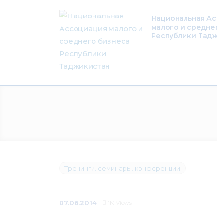
О нас
Национальная А
малого и средне
Деятельность
Республики Тад
Проекты
Членство
Медиацентр
Инфоресурсы
Контакты
Тренинги, семинары, конференции
07.06.2014
1K
Views