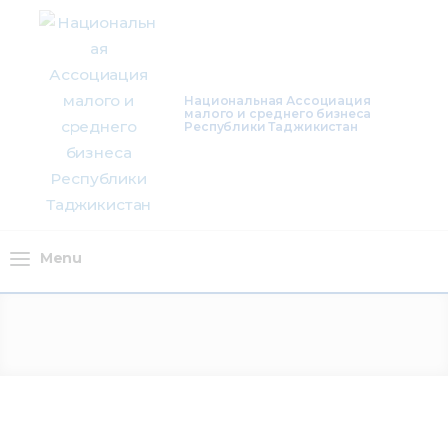
О нас
Деятельность
Национальная Ассоциация
малого и среднего бизнеса
Проекты
Республики Таджикистан
Членство
Медиацентр
Menu
Инфоресурсы
Контакты
Menu