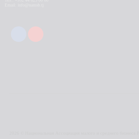
Тел.: +992 44 625 00 08
Email: info@namsb.tj
2026 © Национальная Ассоциация малого и среднего бизнеса 