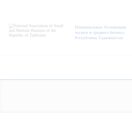
About Us
Activity
Национальная Ассоциация
малого и среднего бизнеса
Projects
Республики Таджикистан
Membership
Mediacentre
Info resources
Contacts