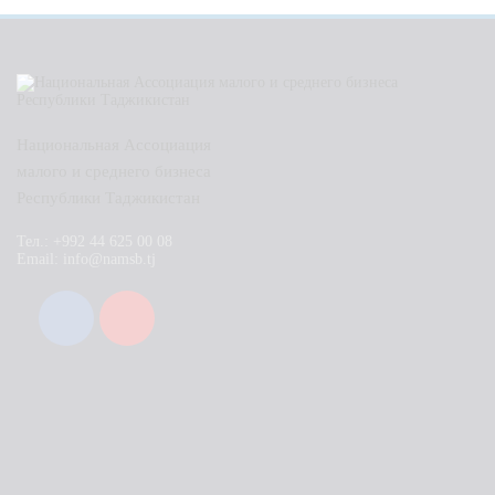
Национальная Ассоциация
малого и среднего бизнеса
Республики Таджикистан
Тел.: +992 44 625 00 08
Email: info@namsb.tj