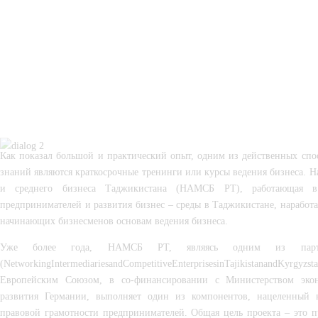
Как показал большой и практический опыт, одним из действенных спо
знаний являются краткосрочные тренинги или курсы ведения бизнеса. Н
и среднего бизнеса Таджикистана (НАМСБ РТ), работающая в
предпринимателей и развития бизнес – среды в Таджикистане, наработ
начинающих бизнесменов основам ведения бизнеса.
Уже более года, НАМСБ РТ, являясь одним из партн
(NetworkingIntermediariesandCompetitiveEnterprisesinTajikistanan
Европейским Союзом, в со-финансировании с Министерством эконо
развития Германии, выполняет один из компонентов, нацеленный 
правовой грамотности предпринимателей. Общая цель проекта – это п