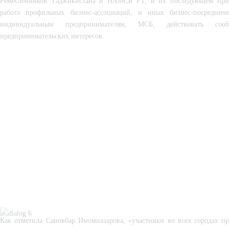
Ремесленников Таджикистана и НАМСБ РТ, и их последующем прив
работа профильных бизнес-ассоциаций, и иных бизнес-посредниче
индивидуальным предпринимателям, МСБ, действовать со
предпринимательских интересов.
Как отметила Сановбар Имомназарова, «участники во всех городах пр