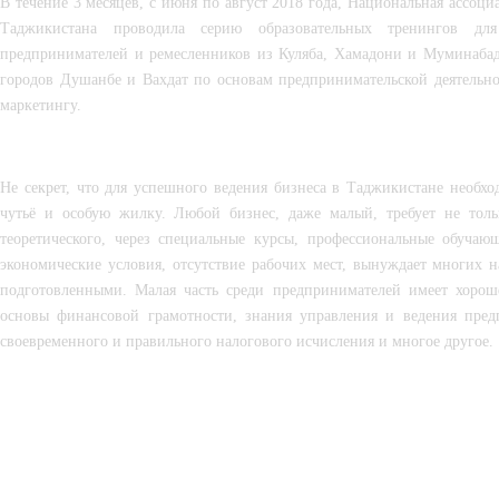
В течение 3 месяцев, с июня по август 2018 года, Национальная ассоци
Таджикистана проводила серию образовательных тренингов дл
предпринимателей и ремесленников из Куляба, Хамадони и Муминабада
городов Душанбе и Вахдат по основам предпринимательской деятельно
маркетингу.  
Не секрет, что для успешного ведения бизнеса в Таджикистане необхо
чутьё и особую жилку. Любой бизнес, даже малый, требует не толь
теоретического, через специальные курсы, профессиональные обуча
экономические условия, отсутствие рабочих мест, вынуждает многих н
подготовленными. Малая часть среди предпринимателей имеет хороше
основы финансовой грамотности, знания управления и ведения предп
своевременного и правильного налогового исчисления и многое другое.