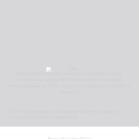
Сайт разработан при грантовой поддержке CIPE.
Содержание сайта НАМСБ не является объектом
ответственности CIPE, а также не отражает взгляды и
позицию.
2026 © Национальная Ассоциация малого и среднего
бизнеса Республики Таджикистан
Privacy & Cookies Policy