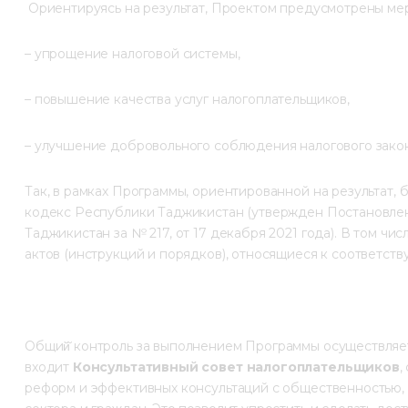
 Ориентируясь на результат, Проектом предусмотрены ме
– упрощение налоговой системы,
– повышение качества услуг налогоплательщиков,
– улучшение добровольного соблюдения налогового закон
Так, в рамках Программы, ориентированной на результат, 
кодекс Республики Таджикистан (утвержден Постановле
Таджикистан за № 217, от 17 декабря 2021 года). В том ч
актов (инструкций и порядков), относящиеся к соответст
Общий̆ контроль за выполнением Программы осуществляет
входит 
Консультативный совет налогоплательщиков
,
реформ и эффективных консультаций с общественностью, 