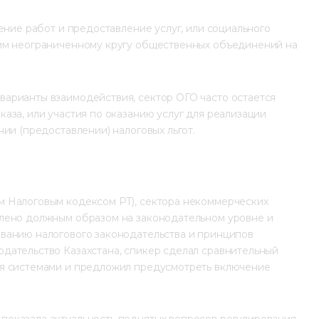
ение работ и предоставление услуг, или социального 
амм неограниченному кругу общественных объединений на 
арианты взаимодействия, сектор ОГО часто остается 
аза, или участия по оказанию услуг для реализации 
ии (предоставлении) налоговых льгот.
 Налоговым кодексом РТ), сектора некоммерческих 
лено должным образом на законодательном уровне и 
ванию налогового законодательства и принципов 
дательство Казахстана, спикер сделал сравнительный 
мя системами и предложил предусмотреть включение 