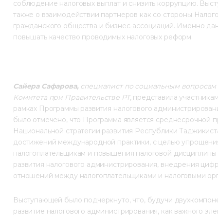
соблюдение налоговых выплат и снизить коррупцию. Высту
также о взаимодействии партнеров как со стороны Налогов
гражданского общества и бизнес-ассоциаций. Именно да
повышать качество проводимых налоговых реформ.
Сайера Сафарова,
специалист по социальным вопросам 
Комитета при Правительстве РТ
, представила участник
рамках Программы развития налогового администрирования 
было отмечено, что Программа является среднесрочной п
Национальной стратегии развития Республики Таджикиста
достижений международной практики, с целью упрощения
налогоплательщикам и повышения налоговой дисциплины 
развития налогового администрирования, внедрения циф
отношений между налогоплательщиками и налоговыми орг
Выступающей было подчеркнуто, что, будучи двухкомпоне
развитие налогового администрирования, как важного эл