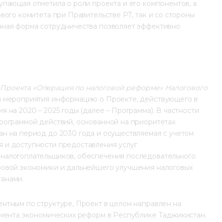
пающая отметила о роли проекта и его компонентов, а 
ого комитета при Правительстве РТ, так и со стороны 
нная форма сотрудничества позволяет эффективно 
Проекта «Операция по налоговой реформе» Налогового 
ам мероприятия информацию о Проекте, действующего в 
на 2020 – 2025 годы (далее – Программа). В частности 
рограммой действий, основанной на приоритетах 
н на период до 2030 года и осуществляемая с учетом 
 и доступности предоставления услуг 
налогоплательщиков, обеспечения последовательного 
ровой экономики и дальнейшего улучшения налоговых 
анами.
нтным по структуре, Проект в целом направлен на 
емента экономических реформ в Республике Таджикистан. 