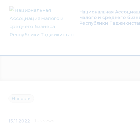
О нас
Национальная Ассоциац
малого и среднего бизн
Деятельность
Республики Таджикиста
Проекты
Членство
Медиацентр
Инфоресурсы
Новости
Контакты
15.11.2022
2K
Views