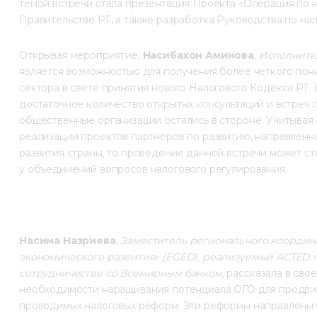
темой встречи стала презентация Проекта «Операция по 
Правительстве РТ, а также разработка Руководства по н
Открывая мероприятие, 
Насибахон Аминова
, 
Исполните
является возможностью для получения более четкого по
сектора в свете принятия нового Налогового Кодекса РТ. 
достаточное количество открытых консультаций и встреч с
общественные организации остались в стороне. Учитывая
реализации проектов партнеров по развитию, направленны
развития страны, то проведение данной встречи может с
у объединений вопросов налогового регулирования.
Насима Назриева
, 
Заместитель регионального коорди
экономического развития» (EGED), реализуемый
ACTED
 
сотрудничестве со Всемирным банком, 
рассказала в сво
необходимости наращивания потенциала ОГО для продви
проводимых налоговых реформ. Эти реформы направлены у