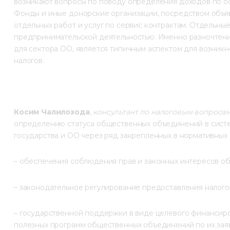
возникают вопросы по поводу определения доходов по ос
Фонды и иные донорские организации, посредством объя
отдельных работ и услуг по сервис контрактам. Отдельные
предпринимательской деятельностью. Именно разночтение
для сектора ОО, является типичным аспектом для возни
налогов.
Косим Чалилозода
, 
консультант по налоговым вопроса
определению статуса общественных объединений в систем
государства и ОО через ряд закрепленных в нормативных 
– обеспечения соблюдения прав и законных интересов о
– законодательное регулирование предоставления налогов
– государственной поддержки в виде целевого финансиро
полезных программ общественных объединений по их зая