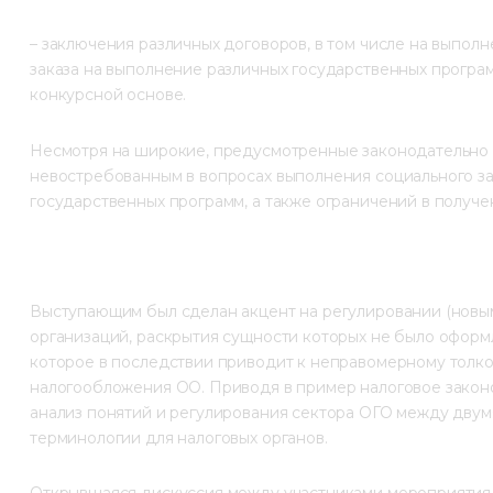
– заключения различных договоров, в том числе на выполн
заказа на выполнение различных государственных прогр
конкурсной основе.
Несмотря на широкие, предусмотренные законодательно в
невостребованным в вопросах выполнения социального зак
государственных программ, а также ограничений в получен
Выступающим был сделан акцент на регулировании (новым
организаций, раскрытия сущности которых не было оформ
которое в последствии приводит к неправомерному толко
налогообложения ОО. Приводя в пример налоговое законо
анализ понятий и регулирования сектора ОГО между дву
терминологии для налоговых органов.