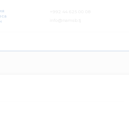
ия
+992 44 625 00 08
еса
info@namsb.tj
н