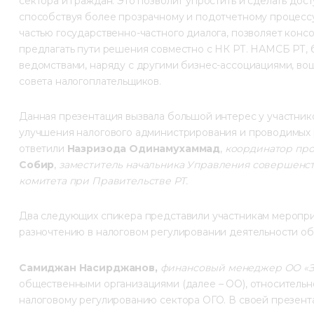
сектора и граждан. Это позволит упростить и сделать дос
способствуя более прозрачному и подотчетному процессу
частью государственно-частного диалога, позволяет кон
предлагать пути решения совместно с НК РТ. НАМСБ РТ, 
ведомствами, наряду с другими бизнес-ассоциациями, вош
совета налогоплательщиков.
Данная презентация вызвала большой интерес у участник
улучшения налогового администрирования и проводимых 
ответили 
Назризода Одинамухаммад
, 
координатор про
Собир
, 
заместитель начальника Управления совершенст
комитета п
ри Правительстве РТ.
Два следующих спикера представили участникам меропр
разночтению в налоговом регулировании деятельности о
Самиджан Насирджанов,
финансовый менеджер ОО «З
общественными организациями (далее – ОО), относительн
налоговому регулированию сектора ОГО. В своей презента