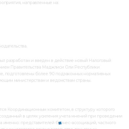
роприятия, направленные на:
одательства.
был разработан и введен в действие новый Налоговый 
нием Правительства Маджлиси Оли Республики 
исле, подготовлены более 90 подзаконных нормативных 
вующим министерствам и ведомствам страны.
ся Координационным комитетом, в структуру которого 
 созданный в целях усиления учета мнений при проведении 
а именно: представителей бизнес-ассоциаций, частного 