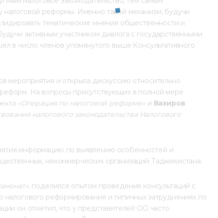
тупным налоговое законодательство, тем самым 
 налоговой реформы. Именно такой механизм, будучи 
солидировать тематические мнения общественности и 
будучи активным участником диалога с государственными 
ел в число членов упомянутого выше Консультативного 
ов мероприятия и открыла дискуссию относительно 
реформ. На вопросы присутствующих в полной мере 
екта «Операция по налоговой реформе»
 и 
Вазиров 
вования налогового законодательства Налогового 
иятия информацию по выявлению особенностей и 
бщественных, некоммерческих организаций Таджикистана.
амонат»,
 поделился опытом проведения консультаций с 
о налогового реформирования и типичных затруднениях по 
ции он отметил, что у представителей ОО часто 