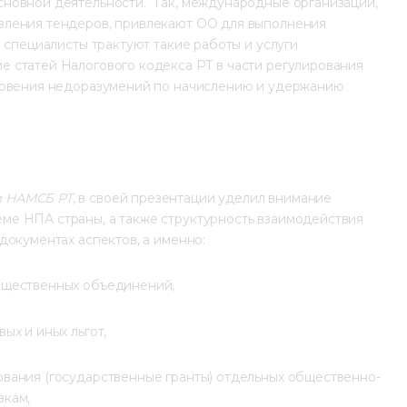
новной деятельности.  Так, международные организации, 
вления тендеров, привлекают ОО для выполнения 
 специалисты трактуют такие работы и услуги 
 статей Налогового кодекса РТ в части регулирования 
кновения недоразумений по начислению и удержанию 
м НАМСБ РТ
, в своей презентации уделил внимание 
е НПА страны, а также структурность взаимодействия 
документах аспектов, а именно:
бщественных объединений,
ых и иных льгот,
вания (государственные гранты) отдельных общественно-
вкам,