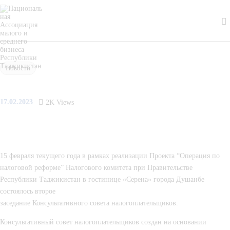
О нас
Деятельность
Проекты
Новости
Членство
17.02.2023
2K
Views
Медиацентр
Инфоресурсы
15 февраля текущего года в рамках реализации Проекта “Операция по 
Контакты
налоговой реформе” Налогового комитета при Правительстве 
Республики Таджикистан в гостинице «Серена» города Душанбе 
состоялось второе 
заседание Консультативного совета налогоплательщиков.
Консультативный совет налогоплательщиков создан на основании 