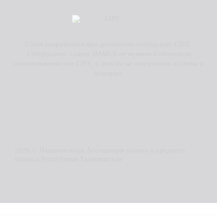
Сайт разработан при грантовой поддержке CIPE.
Содержание сайта НАМСБ не является объектом
ответственности CIPE, а также не отражает взгляды и
позицию.
2026 © Национальная Ассоциация малого и среднего
бизнеса Республики Таджикистан