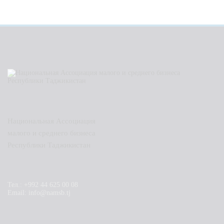
Национальная Ассоциация
малого и среднего бизнеса
Республики Таджикистан
Тел.: +992 44 625 00 08
Email: info@namsb.tj