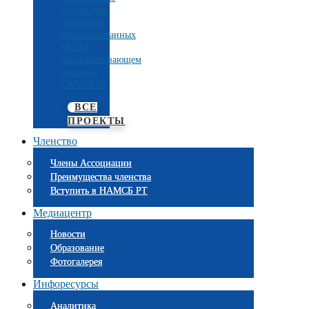
услуги для
экспортно-
ориентированных
МСП в
перерабатывающем
секторе -
CANDY IV
ВСЕ
ПРОЕКТЫ
Членство
Члены Ассоциации
Преимущества членства
Вступить в НАМСБ РТ
Медиацентр
Новости
Образование
Фотогалерея
Инфоресурсы
Аналитика