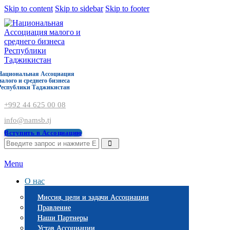
Skip to content
Skip to sidebar
Skip to footer
Национальная Ассоциация
малого и среднего бизнеса
Республики Таджикистан
+992 44 625 00 08
info@namsb.tj
Вступить в Ассоциацию
Menu
О нас
Миссия, цели и задачи Ассоциации
Правление
Наши Партнеры
Устав Ассоциации