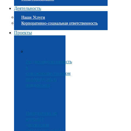
Деятельность
Наши Услуги
Корпоративно-социальная ответственность
Проекты
Ресурсоэффективность
в
сельскохозяйственном
производстве и
переработке
Инициатива по
коучингу
управления
экспортом проекта