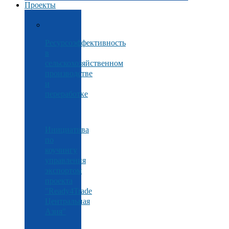
Проекты
Ресурсоэффективность
в
сельскохозяйственном
производстве
и
переработке
Инициатива
по
коучингу
управления
экспортом
проекта
"Ready4Trade
Центральная
Азия"