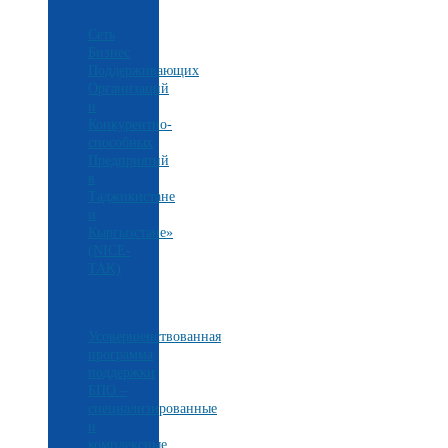
Сеть
Бизнес
Поддерживающих
Организаций
и
Конкурентно-
способных
Предприятий
в
Таджикистане
и
Кыргызстане»
(NICE-
TAK)
Усовершенствованная
программа
поддержки
БПО –
специализированные
и
комплексные