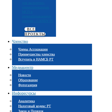
для экспортно-
ориентированных
МСП в
перерабатывающем
секторе - CANDY IV
ВСЕ
ПРОЕКТЫ
Членство
Члены Ассоциации
Преимущества членства
Вступить в НАМСБ РТ
Медиацентр
Новости
Образование
Фотогалерея
Инфоресурсы
Аналитика
Налоговый кодекс РТ
Закон и Порядок