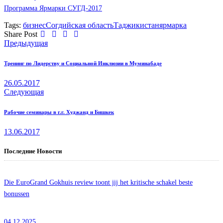
Программа Ярмарки СУГД-2017
Tags:
бизнес
Согдийская область
Таджикистан
ярмарка
Share Post
Навигация
Предыдущая
по
Тренинг по Лидерству и Социальной Инклюзии в Муминабаде
записям
26.05.2017
Следующая
Рабочие семинары в г.г. Худжанд и Бишкек
13.06.2017
Последние Новости
Die EuroGrand Gokhuis review toont jij het kritische schakel beste
bonussen
04.12.2025