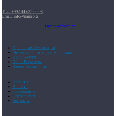
Тел.: +992 44 625 00 08
Email: info@namsb.tj
Facebook
Youtube
Правление Ассоциации
Миссия, цели и задачи Ассоциации
Наши Услуги
Наши Партнеры
Члены Ассоциации
Проекты
Новости
Образование
Фотогалерея
Контакты