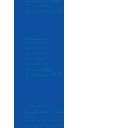
"Ready4Trade
Центральная Азия"
Сеть Бизнес
Поддерживающих
Организаций и
Конкурентно-
способных
Предприятий в
Таджикистане и
Кыргызстане» (NICE-
TAK)
Усовершенствованная
программа поддержки
БПО –
специализированные
и комплексные услуги