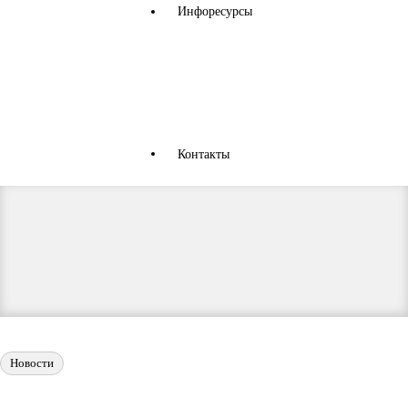
Инфоресурсы
Аналитика
Налоговый кодекс РТ
Закон и Порядок
Всемирная Торговая Организация
Контакты
Новости