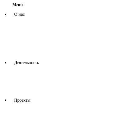
Menu
О нас
Миссия, цели и задачи Ассоциации
Правление
Наши Партнеры
Устав Ассоциации
Деятельность
Наши Услуги
Корпоративно-социальная
ответственность
Проекты
Ресурсоэффективно