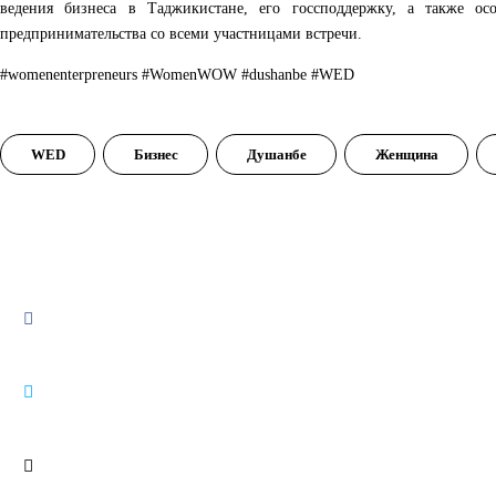
ведения бизнеса в Таджикистане, его госсподдержку, а также осо
предпринимательства со всеми участницами встречи.
#womenenterpreneurs
#WomenWOW
#dushanbe
#WED
WED
Бизнес
Душанбе
Женщина