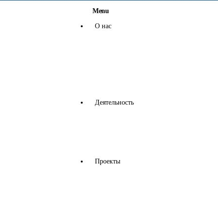
Menu
О нас
Миссия, цели и задачи Ассоциации
Правление
Наши Партнеры
Устав Ассоциации
Деятельность
Наши Услуги
Корпоративно-социальная
ответственность
Проекты
Ресурсоэ