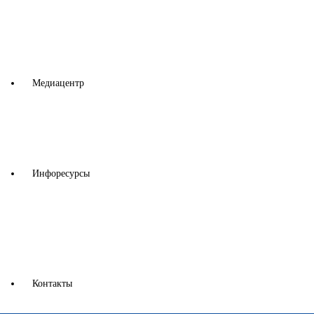
Члены Ассоциации
Преимущества членства
Вступить в НАМСБ РТ
Медиацентр
Новости
Образование
Фотогалерея
Инфоресурсы
Аналитика
Налоговый кодекс РТ
Закон и Порядок
Всемирная Торговая Организация
Контакты