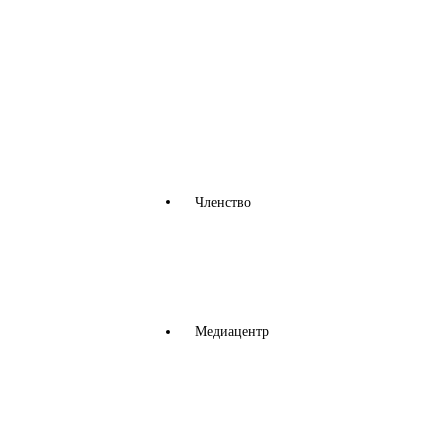
м
секторе -
CANDY
IV
ВСЕ
ПРОЕКТЫ
Членство
Члены Ассоциации
Преимущества членства
Вступить в НАМСБ РТ
Медиацентр
Новости
Образование
Фотогалерея