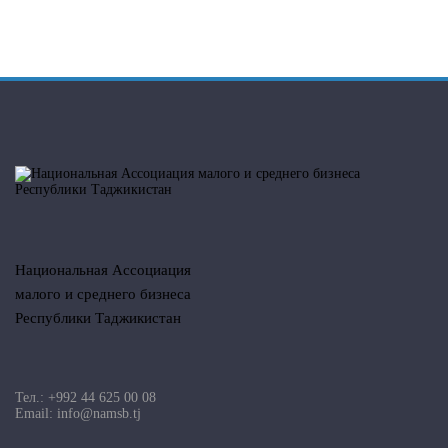
Национальная Ассоциация
малого и среднего бизнеса
Республики Таджикистан
Тел.: +992 44 625 00 08
Email: info@namsb.tj