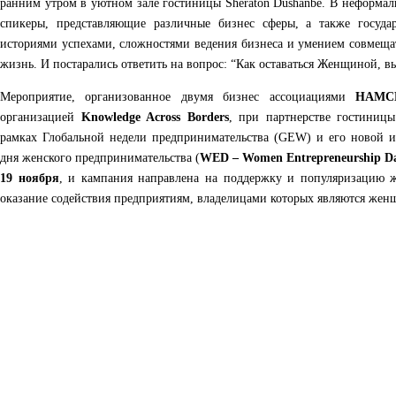
ранним утром в уютном зале гостиницы Sheraton Dushanbe. В неформа
спикеры, представляющие различные бизнес сферы, а также госуда
историями успехами, сложностями ведения бизнеса и умением совмеща
жизнь. И постарались ответить на вопрос: “Как оставаться Женщиной, 
Мероприятие, организованное двумя бизнес ассоциациями
НАМС
организацией
Knowledge Across Borders
, при партнерстве гостиницы
рамках Глобальной недели предпринимательства (GEW) и его новой
дня женского предпринимательства (
WED
–
Women
Entrepreneurship
D
19 ноября
, и кампания направлена на поддержку и популяризацию ж
оказание содействия предприятиям, владелицами которых являются же