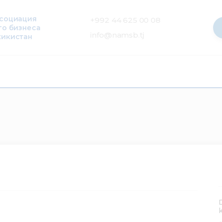
ссоциация
+992 44 625 00 08
го бизнеса
info@namsb.tj
жикистан