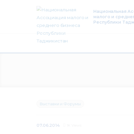
О нас
Национальная А
малого и средне
Деятельность
Республики Тад
Проекты
Членство
Медиацентр
Инфоресурсы
Контакты
Выставки и Форумы
07.06.2014
1K
Views