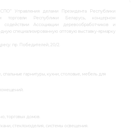
0
КСПО” Управления делами Президента Республики 
м торговли Республики Беларусь, концерном 
и содействии Ассоциации деревообработчиков и 
дную специализированную оптовую выставку-ярмарку 
дресу: пр. Победителей, 20/2.
, спальные гарнитуры, кухни, столовые, мебель для
 помещений.
но, торговых домов.
кани, стеклоизделия, системы освещения.