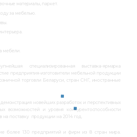
вочные материалы, паркет.
оду за мебелью.
ивы.
интерьера.
а мебели.
пнейшая специализированная выставка-ярмарка 
стие предприятия-изготовители мебельной продукции 
озничной торговли Беларуси, стран СНГ, иностранные 
 демонстрация новейших разработок и перспективных 
ных возможностей и уровня конкурентоспособности 
на поставку  продукции на 2014 год.
ие более 130 предприятий и фирм из 8 стран мира. 