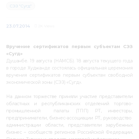
СЭЗ "Сугд"
Медиацентр
Инфоресурсы
23.07.2014
2K
Views
Контакты
Вручение сертификатов первым субъектам СЭЗ
«Сугд»
Душанбе. 19 августа (НАМСБ). 18 августа текущего года
в городе Худжанде состоялась официальная церемония
вручения сертификатов первым субъектам свободной
экономической зоны (СЭЗ) «Сугд».
На данном торжестве приняли участие представители
областных и республиканских отделений торгово-
промышленной палаты (ТПП) РТ, инвесторы,
предприниматели, бизнес-ассоциации РТ, руководство
администрации области, представители зарубежных
бизнес – сообществ регионов Российской Федерации,