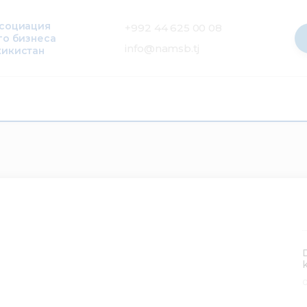
ссоциация
+992 44 625 00 08
го бизнеса
info@namsb.tj
жикистан
0