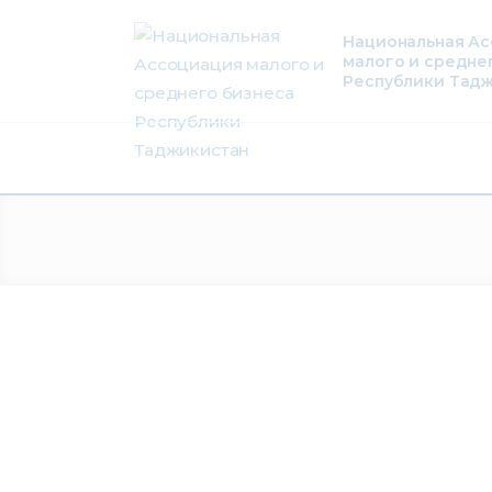
О нас
Национальная А
малого и средне
Деятельность
Республики Тад
Проекты
Членство
Медиацентр
Инфоресурсы
Контакты