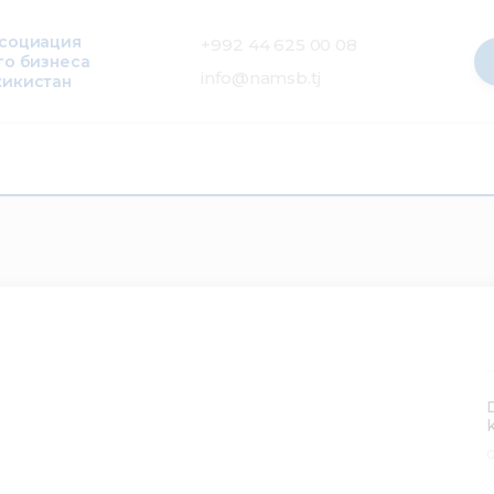
ссоциация
+992 44 625 00 08
го бизнеса
info@namsb.tj
жикистан
0