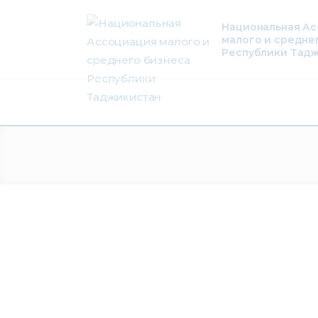
О нас
Национальная А
малого и средне
Деятельность
Республики Тад
Проекты
Членство
Медиацентр
Инфоресурсы
Контакты