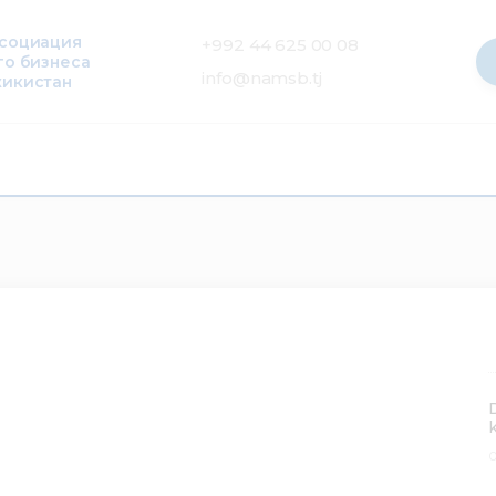
ссоциация
+992 44 625 00 08
го бизнеса
info@namsb.tj
жикистан
0