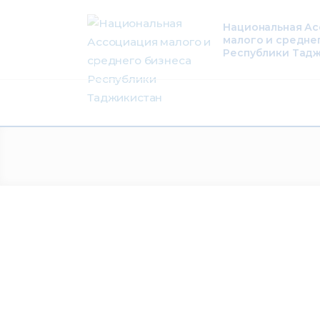
О нас
Национальная А
малого и средне
Деятельность
Республики Тад
Проекты
Членство
Медиацентр
Инфоресурсы
Контакты