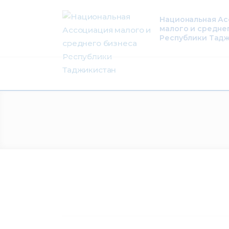
О нас
Национальная А
малого и средне
Деятельность
Республики Тад
Проекты
Членство
Медиацентр
Инфоресурсы
Контакты