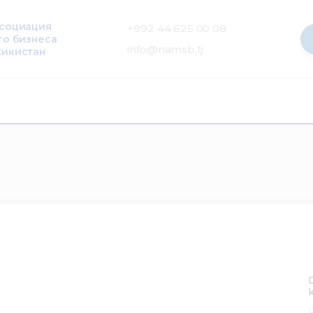
ссоциация
+992 44 625 00 08
го бизнеса
info@namsb.tj
жикистан
0