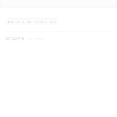
Медиацентр
Инфоресурсы
Новости проекта NICE-TAK
Контакты
12.10.2018
2K
Views