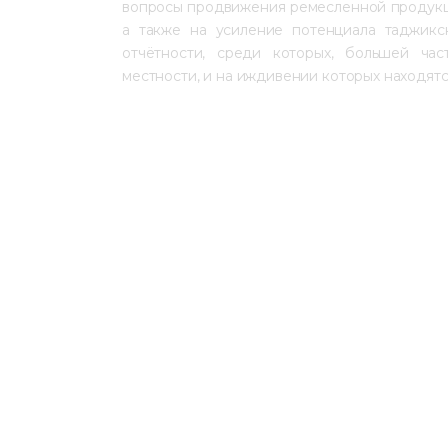
вопросы продвижения ремесленной продукци
а также на усиление потенциала таджикс
отчётности, среди которых, большей ча
местности, и на иждивении которых находятс