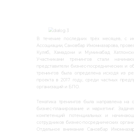
В течение последних трёх месяцев, с ию
Ассоциации, Сановбар Имомназарова, провел
Куляб, Хамадони и Муминабад Хатлонск
Участниками тренингов стали начинаю
представители бизнес-посреднических и об
тренингов была определена исходя из рез
проекта в 2017 году, среди частных предп
организаций и БПО.
Тематика тренингов была направлена на о
бизнес-планирование и маркетинг. Задач
компетенций потенциальных и начинающ
сотрудников бизнес-посреднических органи
Отдельное внимание Сановбар Имомназа