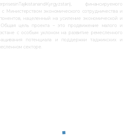
terprisesinTajikistanandKyrgyzstan), финансируемого 
 с Министерством экономического сотрудничества и 
понентов, нацеленный на усиление экономической и 
 Общая цель проекта – это продвижение малого и 
зстане с особым уклоном на развитие ремесленного 
аращивания потенциала и поддержки таджикских и 
месленном секторе.