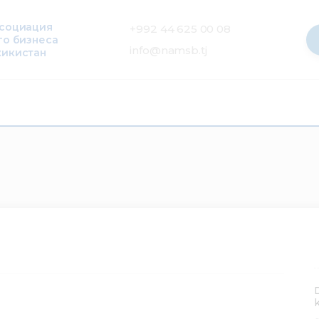
ссоциация
+992 44 625 00 08
го бизнеса
info@namsb.tj
жикистан