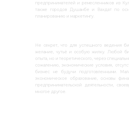
предпринимателей и ремесленников из Кул
также городов Душанбе и Вахдат по осно
планированию и маркетингу.  
Не секрет, что для успешного ведения би
желание, чутьё и особую жилку. Любой биз
опыта, но и теоретического, через специал
сожалению, экономические условия, отсутс
бизнес не будучи подготовленными. Мал
экономическое образование, основы фина
предпринимательской деятельности, своев
многое другое.