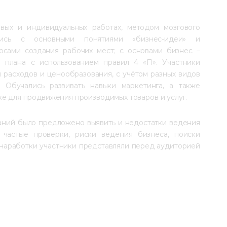
вых и индивидуальных работах, методом мозгового 
лись с основными понятиями «бизнес-идеи» и 
осами создания рабочих мест; с основами бизнес – 
о плана с использованием правил 4 «П». Участники 
 расходов и ценообразования, с учётом разных видов 
 Обучались развивать навыки маркетинга, а также 
ке для продвижения производимых товаров и услуг.
даний было предложено выявить и недостатки ведения 
 частые проверки, риски ведения бизнеса, поиски 
 наработки участники представляли перед аудиторией 