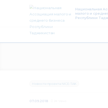
О нас
Национальная А
малого и средне
Деятельность
Республики Тад
Проекты
Членство
Медиацентр
Инфоресурсы
Контакты
Новости проекта NICE-TAK
07.09.2018
2K
Views