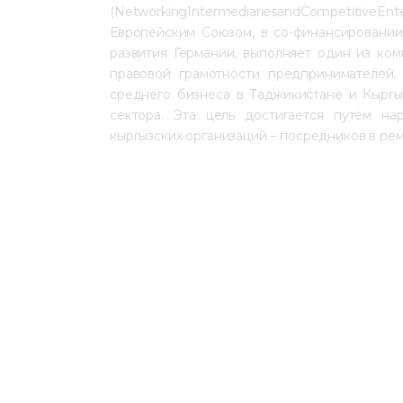
(NetworkingIntermediariesandCompetitiveEn
Европейским Союзом, в со-финансировании
развития Германии, выполняет один из ком
правовой грамотности предпринимателей.
среднего бизнеса в Таджикистане и Кыргы
сектора. Эта цель достигается путём н
кыргызских организаций – посредников в ре