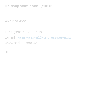
По вопросам посещения:
Яна Иванова
Tel: + (998 71) 205 14 14
E-mail.: 
yana.ivanova@kongress-servis.uz
www.mebelexpo.uz
***