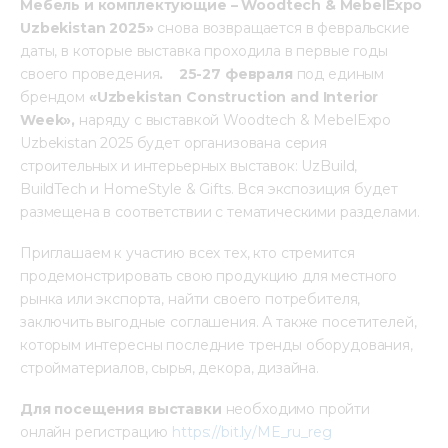
Мебель и комплектующие – 
Woodtech
 & MebelExpo 
Uzbekistan 2025»
 снова возвращается в февральские 
даты, в которые выставка проходила в первые годы 
своего проведения
.    25-27 февраля
 под единым 
брендом 
«
Uzbekistan
Construction
and
Interior
Week
»,
 наряду с выставкой Woodtech & MebelExpo 
Uzbekistan 2025 будет организована серия 
строительных и интерьерных выставок: UzBuild, 
BuildTech и HomeStyle & Gifts. Вся экспозиция будет 
размещена в соответствии с тематическими разделами.
Приглашаем к участию всех тех, кто стремится 
продемонстрировать свою продукцию для местного 
рынка или экспорта, найти своего потребителя, 
заключить выгодные соглашения. А также посетителей, 
которым интересны последние тренды оборудования, 
стройматериалов, сырья, декора, дизайна.
Для посещения выставки
 необходимо пройти 
онлайн регистрацию 
https://bit.ly/ME_ru_reg