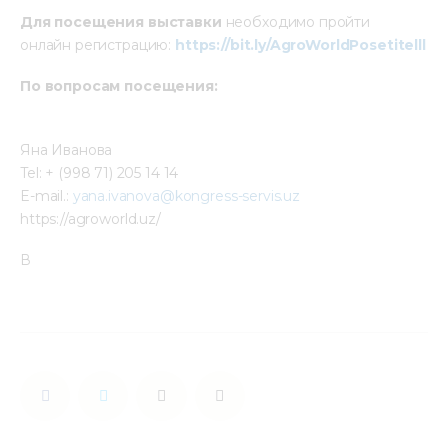
Для посещения выставки
 необходимо пройти 
онлайн регистрацию: 
https://bit.ly/AgroWorldPosetitelll
По вопросам посещения:
Яна Иванова
Tel: + (998 71) 205 14 14
E-mail.: 
yana.ivanova@kongress-servis.uz
https://agroworld.uz/
В