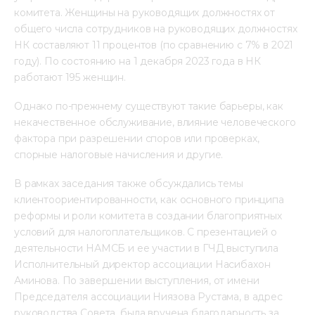
комитета. Женщины на руководящих должностях от 
общего числа сотрудников на руководящих должностях 
НК составляют 11 процентов (по сравнению с 7% в 2021 
году). По состоянию на 1 декабря 2023 года в НК 
работают 195 женщин.
Однако по-прежнему существуют такие барьеры, как 
некачественное обслуживание, влияние человеческого 
фактора при разрешении споров или проверках, 
спорные налоговые начисления и другие.
В рамках заседания также обсуждались темы 
клиентоориентированности, как основного принципа 
реформы и роли комитета в создании благоприятных 
условий для налогоплательщиков. С презентацией о 
деятельности НАМСБ и ее участии в ГЧД выступила 
Исполнительный директор ассоциации Насибахон 
Аминова. По завершении выступления, от имени 
Председателя ассоциации Ниязова Рустама, в адрес 
руководства Совета, была вручена благодарность за 