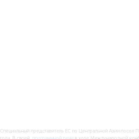
Специальный представитель ЕС по Центральной Азии посол П
года. В своей 
 программной речи
 в ходе Международной кон