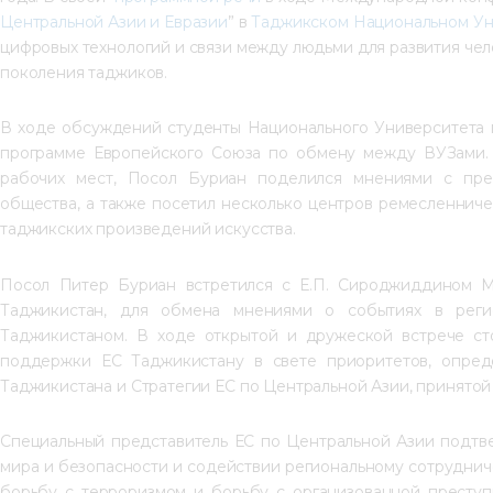
Центральной Азии и Евразии
” в 
Таджикском Национальном Ун
цифровых технологий и связи между людьми для развития чел
поколения таджиков. 
В ходе обсуждений студенты Национального Университета 
программе Европейского Союза по обмену между ВУЗами. 
рабочих мест, Посол Буриан поделился мнениями с пред
общества, а также посетил несколько центров ремесленнич
таджикских произведений искусства.
Посол Питер Буриан встретился с Е.П. Сироджиддином М
Таджикистан, для обмена мнениями о событиях в реги
Таджикистаном. В ходе открытой и дружеской встрече ст
поддержки ЕС Таджикистану в свете приоритетов, опреде
Таджикистана и Стратегии ЕС по Центральной Азии, принятой 
Специальный представитель ЕС по Центральной Азии подтв
мира и безопасности и содействии региональному сотрудниче
борьбу с терроризмом и борьбу с организованной преступ