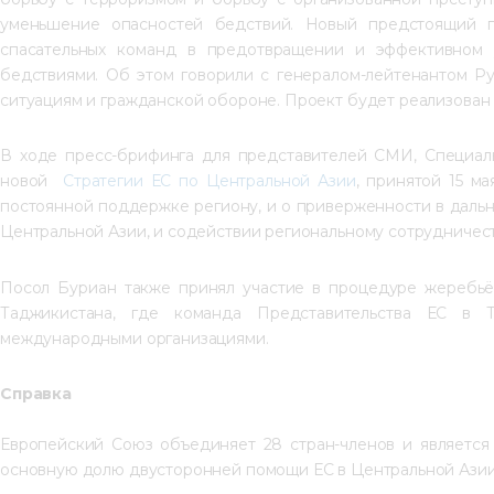
уменьшение опасностей бедствий. Новый предстоящий п
спасательных команд в предотвращении и эффективном у
бедствиями. Об этом говорили с генералом-лейтенантом Ру
ситуациям и гражданской обороне. Проект будет реализован 
В ходе пресс-брифинга для представителей СМИ, Специал
новой 
 Стратегии ЕС по Центральной Азии
, принятой 15 м
постоянной поддержке региону, и о приверженности в даль
Центральной Азии, и содействии региональному сотрудничест
Посол Буриан также принял участие в процедуре жеребьё
Таджикистана, где команда Представительства ЕС в Т
международными организациями.
Справка
Европейский Союз объединяет 28 стран-членов и является
основную долю двусторонней помощи ЕС в Центральной Азии: