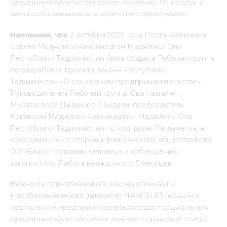
предпринимательство более легально. Но вопрос с 
налогообложением все ещё стоит перед нами».
Напомним,
что
2 октября 2023 года Постановлением 
Совета Маджлиси намояндагон Маджлиси Оли 
Республики Таджикистан была создана Рабочая группа 
по разработке проекта Закона Республики 
Таджикистан «О социальном предпринимательстве». 
Руководителем Рабочей группы был назначен 
Муртазозода Джамшед Саидали, председатель 
Комиссии Маджлиси намояндагон Маджлиси Оли 
Республики Таджикистан по контролю Регламента, а 
координацию со стороны гражданского общества вела 
ОО «Бюро по правам человека и соблюдению 
законности». Работа велась около 5 месяцев.
Важность принятия нового закона отмечает и 
Насибахон Аминова, директор НАМСБ РТ:
 «
Закон о 
социальном предпринимательстве даст социальным 
предпринимателям самое важное – правовой статус. 