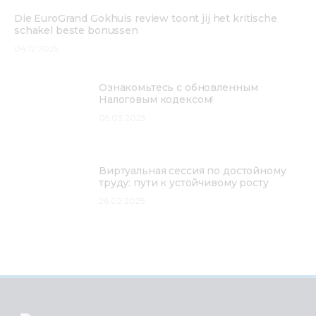
Die EuroGrand Gokhuis review toont jij het kritische
schakel beste bonussen
04.12.2025
Ознакомьтесь с обновленным
Налоговым кодексом!
05.03.2025
Виртуальная сессия по достойному
труду: пути к устойчивому росту
26.02.2025