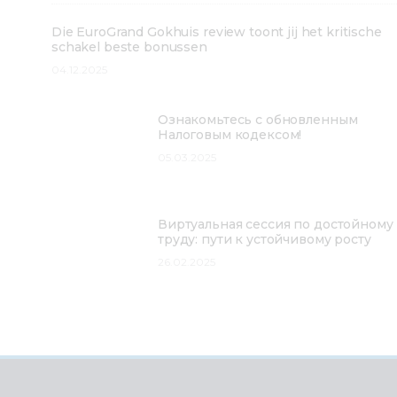
Die EuroGrand Gokhuis review toont jij het kritische
schakel beste bonussen
04.12.2025
Ознакомьтесь с обновленным
Налоговым кодексом!
05.03.2025
Виртуальная сессия по достойному
труду: пути к устойчивому росту
26.02.2025