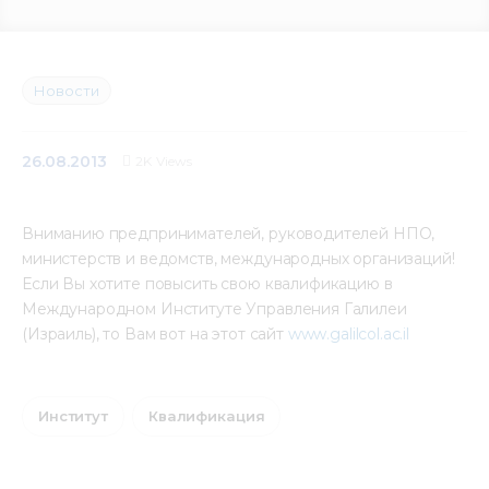
Медиацентр
Инфоресурсы
Новости
Контакты
26.08.2013
2K
Views
Вниманию предпринимателей, руководителей НПО, 
министерств и ведомств, международных организаций! 
Если Вы хотите повысить свою квалификацию в 
Международном Институте Управления Галилеи 
(Израиль), то Вам вот на этот сайт 
www.galilcol.ac.il
Институт
Квалификация