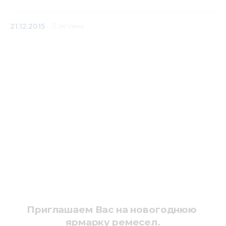
Медиацентр
21.12.2015
2K
Views
Инфоресурсы
Контакты
Приглашаем Вас на новогоднюю 
ярмарку ремесел.