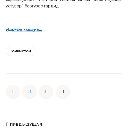
устувор” баргузор гардид.
Идомаи мавзӯъ…
Тоҷикистон
ПРЕДЫДУЩАЯ