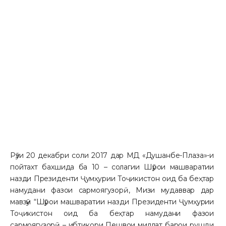
Рӯзи 20 декабри соли 2017 дар МД «Душанбе-Плаза»-и 
пойтахт бахшида ба 10 – солагии Шӯрои машваратии 
назди Президенти Ҷумҳурии Тоҷикистон оид ба беҳтар 
намудани фазои сармоягузорӣ, Мизи мудаввар дар 
мавзӯи “Шӯрои машваратии назди Президенти Ҷумҳурии 
Тоҷикистон оид ба беҳтар намудани фазои 
сармоягузорӣ – ибтикори Пешвои миллат барои рушди 