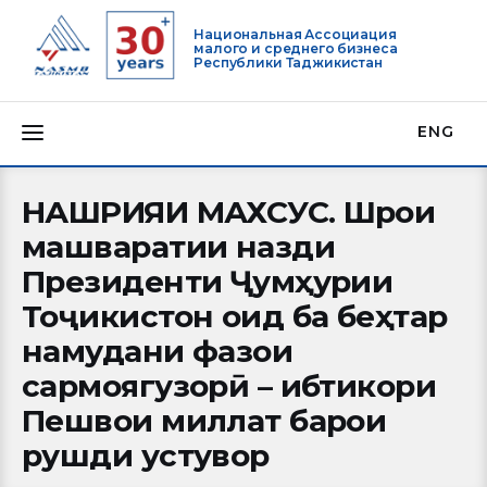
Национальная Ассоциация
малого и среднего бизнеса
Республики Таджикистан
ENG
НАШРИЯИ МАХСУС. Шӯрои
машваратии назди
О нас
Президенти Ҷумҳурии
Тоҷикистон оид ба беҳтар
Деятельность
намудани фазои
Проекты
сармоягузорӣ – ибтикори
Пешвои миллат барои
Членство
рушди устувор
Медиацентр