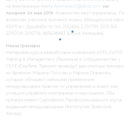
на электронную почту 
AkhmedoE@ebrd.com
не 
позднее 24 мая 2019
. Количество мест ограничено. По 
вопросам участия в тренинге можно обращаться в офис 
ЕБРР в г. Душанбе по тел. 2512424, 2 210763; 2213 543; 
2216709; 2216718, 985638982 (Елена Ахмедова).
Наши тренеры
Материалы курса разработаны компанией APPLICATIO 
Training & Management (Германия) в сотрудничестве с 
CEFE (Сербия). Тренинг проведут два опытных тренера 
из Армении: Марина Погосян и Нарина Оганесян, 
которые обладают навыками применения 
международных практик по управлению и знают, как 
успешно управлять компаниями и персоналом. Оба 
тренера имеют Сертификат Профессионального коуча, 
выданный международным Институтом Эриксона, 
Канада.