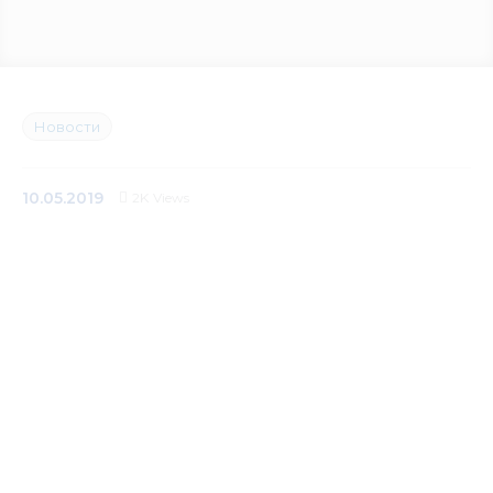
Медиацентр
Инфоресурсы
Новости
Контакты
10.05.2019
2K
Views