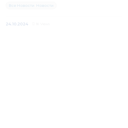
Все Новости
Новости
Медиацентр
Инфоресурсы
24.10.2024
1K
Views
Контакты