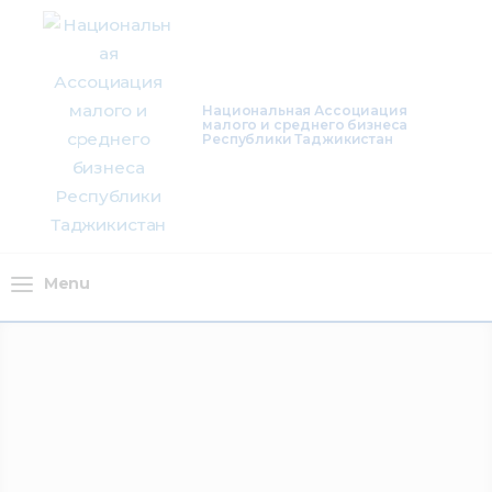
О нас
Деятельность
Национальная Ассоциация
малого и среднего бизнеса
Проекты
Республики Таджикистан
Членство
Медиацентр
Menu
Инфоресурсы
Контакты
Menu