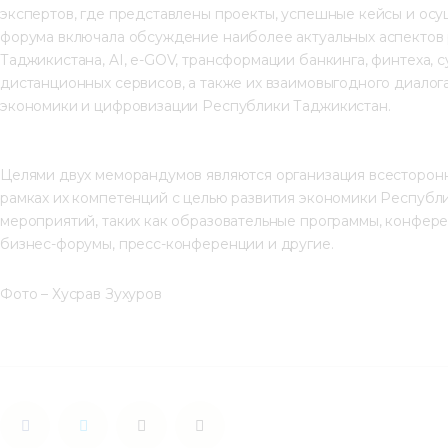
экспертов, где представлены проекты, успешные кейсы и ос
форума включала обсуждение наиболее актуальных аспектов
Таджикистана, AI, e-GOV, трансформации банкинга, финтеха, сy
дистанционных сервисов, а также их взаимовыгодного диалога,
экономики и цифровизации Республики Таджикистан.
Целями двух меморандумов являются организация всесторонн
рамках их компетенций с целью развития экономики Республ
мероприятий, таких как образовательные программы, конферен
бизнес-форумы, пресс-конференции и другие.
Фото – Хусрав Зухуров