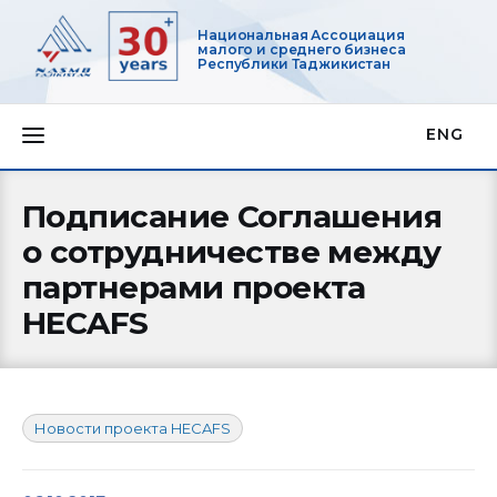
Национальная Ассоциация
малого и среднего бизнеса
Республики Таджикистан
ENG
О нас
Подписание Соглашения
Деятельность
о сотрудничестве между
партнерами проекта
Проекты
HECAFS
Членство
Медиацентр
Новости проекта HECAFS
Инфоресурсы