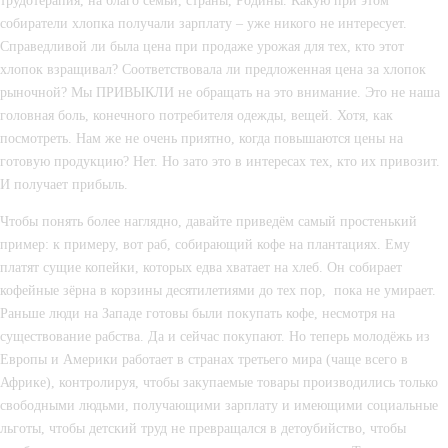
трудотерапия, на благо семьи, страны, Родины. Какую при этом 
собиратели хлопка получали зарплату – уже никого не интересует. 
Справедливой ли была цена при продаже урожая для тех, кто этот 
хлопок взращивал? Соответствовала ли предложенная цена за хлопок 
рыночной? Мы ПРИВЫКЛИ не обращать на это внимание. Это не наша 
головная боль, конечного потребителя одежды, вещей. Хотя, как 
посмотреть. Нам же не очень приятно, когда повышаются цены на 
готовую продукцию? Нет. Но зато это в интересах тех, кто их привозит. 
И получает прибыль.
Чтобы понять более наглядно, давайте приведём самый простенький 
пример: к примеру, вот раб, собирающий кофе на плантациях. Ему 
платят сущие копейки, которых едва хватает на хлеб. Он собирает 
кофейные зёрна в корзины десятилетиями до тех пор,  пока не умирает. 
Раньше люди на Западе готовы были покупать кофе, несмотря на 
существование рабства. Да и сейчас покупают. Но теперь молодёжь из 
Европы и Америки работает в странах третьего мира (чаще всего в 
Африке), контролируя, чтобы закупаемые товары производились только 
свободными людьми, получающими зарплату и имеющими социальные 
льготы, чтобы детский труд не превращался в детоубийство, чтобы 