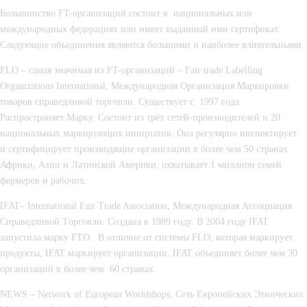
Большинство FT-организаций состоит в  национальных или 
международных федерациях или имеет выданный ими сертификат. 
Следующие объединения являются большими и наиболее влиятельными.
FLO – самая значимая из FT-организаций – Fair trade Labelling 
Organizations International, Международная Организация Маркировки 
товаров справедливой торговли. Существует с  1997 года. 
Распространяет Марку. Состоит из трёх сетей-производителей и 20 
национальных маркирующих инициатив. Она регулярно инспектирует 
и сертифицирует производящие организации в более чем 50 странах 
Африки, Азии и Латинской Америки, охватывает 1 миллион семей 
фермеров и рабочих.
IFAT– International Fair Trade Association, Международная Ассоциация 
Справедливой Tорговли. Создана в 1989 году. В 2004 году IFAT 
запустила марку FTO.  В отличие от системы FLO, которая маркирует 
продукты, IFAT маркирует организации. IFAT объединяет более чем 30 
организаций в более чем  60 странах.
NEWS – Network of European Worldshops, Cеть Европейских Этнических 