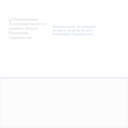
О нас
Деятельность
Национальная Ассоциация
малого и среднего бизнеса
Республики Таджикистан
Проекты
Членство
Медиацентр
Инфоресурсы
Контакты