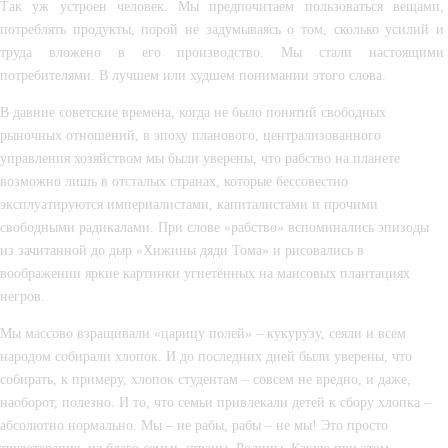
Так уж устроен человек. Мы предпочитаем пользоваться вещами, 
потреблять продукты, порой не задумываясь о том, сколько усилий и 
труда вложено в его производство. Мы стали настоящими 
потребителями. В лучшем или худшем понимании этого слова.
В давние советские времена, когда не было понятий свободных 
рыночных отношений, в эпоху планового, централизованного 
управления хозяйством мы были уверены, что рабство на планете 
возможно лишь в отсталых странах, которые бессовестно 
эксплуатируются империалистами, капиталистами и прочими 
свободными радикалами. При слове «рабство» вспоминались эпизоды 
из зачитанной до дыр «Хижины дяди Тома» и рисовались в 
воображении яркие картинки угнетённых на маисовых плантациях 
негров.
Мы массово взращивали «царицу полей» – кукурузу, сеяли и всем 
народом собирали хлопок. И до последних дней были уверены, что 
собирать, к примеру, хлопок студентам – совсем не вредно, и даже, 
наоборот, полезно. И то, что семьи привлекали детей к сбору хлопка – 
абсолютно нормально. Мы – не рабы, рабы – не мы! Это просто 