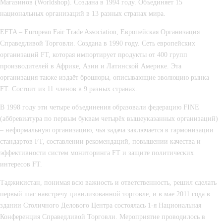
Магазинов (Worldshop). Создана в 1994 году. Объединяет 15 
национальных организаций в 13 разных странах мира.
EFTA – European Fair Trade Association, Европейская Организация 
Справедливой Торговли. Создана в 1990 году. Сеть европейских 
организаций FT, которая импортирует продукты от 400 групп 
производителей в Африке, Азии и Латинской Америке. Эта 
организация также издаёт брошюры, описывающие эволюцию рынка 
FT. Состоит из 11 членов в 9 разных странах.
В 1998 году эти четыре объединения образовали федерацию FINE 
(аббревиатура по первым буквам четырёх вышеуказанных организаций) 
– неформальную организацию, чья задача заключается в гармонизации 
стандартов FT, составлении рекомендаций, повышении качества и 
эффективности систем мониторинга FT и защите политических 
интересов FT.
Таджикистан, понимая всю важность и ответственность, решил сделать 
первый шаг навстречу цивилизованной торговле, и в мае 2011 года в 
здании Столичного Делового Центра состоялась 1-я Национальная 
Конференция Справедливой Торговли. Мероприятие проводилось в 