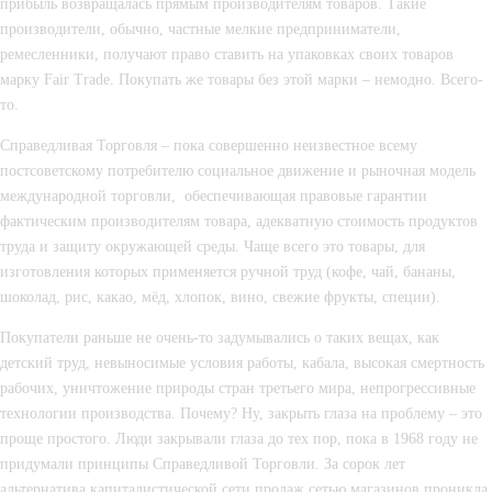
прибыль возвращалась прямым производителям товаров. Такие 
производители, обычно, частные мелкие предприниматели, 
ремесленники, получают право ставить на упаковках своих товаров 
марку Fair Trade. Покупать же товары без этой марки – немодно. Всего-
то.
Справедливая Торговля – пока совершенно неизвестное всему 
постсоветскому потребителю социальное движение и рыночная модель 
международной торговли,  обеспечивающая правовые гарантии 
фактическим производителям товара, адекватную стоимость продуктов 
труда и защиту окружающей среды. Чаще всего это товары, для 
изготовления которых применяется ручной труд (кофе, чай, бананы, 
шоколад, рис, какао, мёд, хлопок, вино, свежие фрукты, специи).
Покупатели раньше не очень-то задумывались о таких вещах, как 
детский труд, невыносимые условия работы, кабала, высокая смертность 
рабочих, уничтожение природы стран третьего мира, непрогрессивные 
технологии производства. Почему? Ну, закрыть глаза на проблему – это 
проще простого. Люди закрывали глаза до тех пор, пока в 1968 году не 
придумали принципы Справедливой Торговли. За сорок лет 
альтернатива капиталистической сети продаж сетью магазинов проникла 