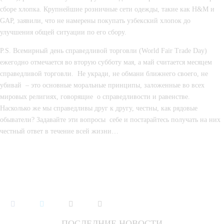
сборе хлопка. Крупнейшие розничные сети одежды, такие как H&M и 
GAP, заявили, что не намерены покупать узбекский хлопок до 
улучшения общей ситуации по его сбору.
P.S. Всемирный день справедливой торговли (World Fair Trade Day) 
ежегодно отмечается во вторую субботу мая, а май считается месяцем 
справедливой торговли.  Не укради, не обмани ближнего своего, не 
убивай  – это основные моральные принципы, заложенные во всех 
мировых религиях, говорящие  о справедливости и равенстве. 
Насколько же мы справедливы друг к другу, честны, как рядовые 
обыватели? Задавайте эти вопросы  себе и постарайтесь получать на них 
честный ответ в течение всей жизни…
ПОСЛЕДНИЕ НОВОСТИ