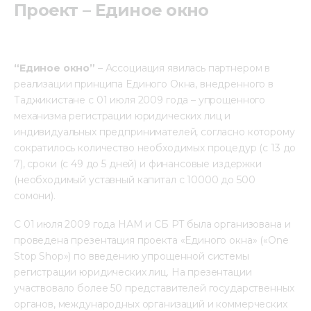
Проект – Единое окно
Медиацентр
Инфоресурсы
“Единое окно”
– Ассоциация явилась партнером в
реализации принципа Единого Окна, внедренного в
Контакты
Таджикистане с 01 июля 2009 года – упрощенного
механизма регистрации юридических лиц и
индивидуальных предпринимателей, согласно которому
сократилось количество необходимых процедур (с 13 до
7), сроки (с 49 до 5 дней) и финансовые издержки
(необходимый уставный капитал с 10000 до 500
сомони).
С 01 июля 2009 года НАМ и СБ РТ была организована и
проведена презентация проекта «Единого окна» («One
Stop Shop») по введению упрощенной системы
регистрации юридических лиц. На презентации
участвовало более 50 представителей государственных
органов, международных организаций и коммерческих