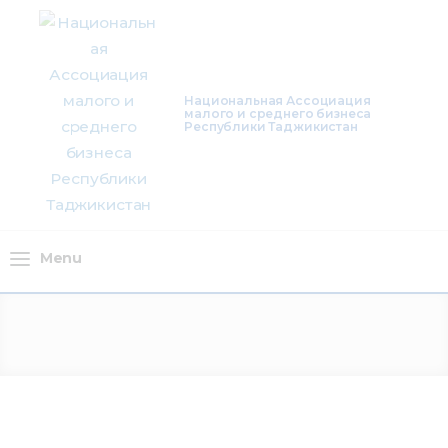
О нас
Деятельность
Национальная Ассоциация
малого и среднего бизнеса
Проекты
Республики Таджикистан
Членство
Медиацентр
Menu
Инфоресурсы
Контакты
Menu