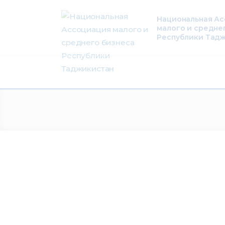
О нас
Национальная А
малого и средне
Деятельность
Республики Тад
Проекты
Членство
Медиацентр
Инфоресурсы
Контакты