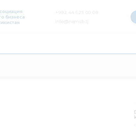
ссоциация
+992 44 625 00 08
го бизнеса
info@namsb.tj
жикистан
0