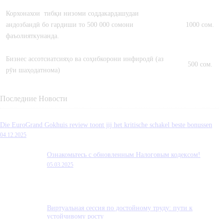
Корхонахои тибқи низоми соддакардашудаи
андозбандӣ бо гардиши то 500 000 сомони
1000 сом.
фаъолияткунанда.
Бизнес ассотсиатсияҳо ва соҳибкорони инфиродӣ (аз
500 сом.
рӯи шаҳодатнома)
Последние Новости
Die EuroGrand Gokhuis review toont jij het kritische schakel beste bonussen
04.12.2025
Ознакомьтесь с обновленным Налоговым кодексом!
05.03.2025
Виртуальная сессия по достойному труду: пути к
устойчивому росту