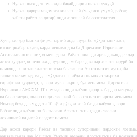
Нусхаи шаҳодатнома оиди бақайдгирии шахси ҳуқуқӣ
Нусхаи қарори мақомоти коллегиалӣ (маҷлиси умумӣ, раёсат,
ҳайати раёсат ва дигар) оиди аъзошавӣ ба ассотсиатсия.
Ҳуҷҷатҳо дар бланки фирма тартиб дода шуда, бо мӯҳри ташкилот,
имзои роҳбар тасдиқ карда мешаванд ва ба Дирексияи Иҷроиявии
Ассотсиатсия пешниҳод мегарданд. Раёсат номзади аризадиҳандаро дар
асоси ҳуҷҷатҳои пешниҳодшуда дида мебарояд ва дар ҳолати зарурӣ бо
намояндагони ташкилоти номзад ба аъзогии Ассотсиатсия мусоҳиба
ташкил менамояд, ва дар мӯҳлати на зиёда аз як моҳ аз таърихи
гирифтнаи ҳуҷҷатҳо, қарори мувофиқро қабул менамояд. Дирексияи
Иҷроиявии АМСХМ ҶТ номзадро оиди қабули қарор хабардор мекунад
ва ба он тасдиқномаро оиди аъзошавӣ ба ассотсиатсия ирсол менамояд.
Номзад бояд дар муддати 10 рӯзи рӯзҳои корӣ баъди қабули қарори
Раёсат оиди қабули он ба аъзогии Ассотсиатсия ҳаққи аъзогии
дохилшавӣ ва даврӣ пардохт намояд.
Дар асоси қарори Раёсат ва тасдиқи супоридани пардохти лозима,
аризадиҳанда дар Маҷлиси Умумии аъзоёни Ассотсиатсия ба номзадии