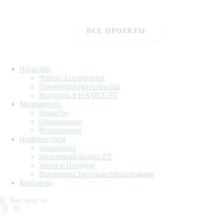
перерабатывающем секторе - CANDY IV
ВСЕ ПРОЕКТЫ
Членство
Члены Ассоциации
Преимущества членства
Вступить в НАМСБ РТ
Медиацентр
Новости
Образование
Фотогалерея
Инфоресурсы
Аналитика
Налоговый кодекс РТ
Закон и Порядок
Всемирная Торговая Организация
Контакты