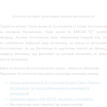
Ассотсиатсия барои дохилшавии аъзоёни нав кушода аст
Тартиб ва низоми ?абули аъзоён ба Ассотсиатсия аз устави Ассотсиатсия
ва мувофиқи Низомномаи “Оиди аъзоён ба АМСХМ ҶТ” муайян
мегардад. Аъзоёни Ассотсиатсия танҳо ташкилотҳои тиҷоратӣ ё/ва ин
ки соҳибкорони инфиродӣ шуда метавонанд, ки мақсад ва масъалаҳои
Ассотсиатсияро, ки дар Низомнома бо шартномаи таъсисӣ акс ёфтаанд,
ҳамфикр мебошанд, дар фаъолияти он иштирок менамоянд ва ҳаққи
аъзогӣ месупоранд.
Барои ба аъзогии Ассотсиатсия дохил шудан, номзад ба Дирексияи
Иҷроиявии Ассотсиатсия бояд чунин ҳуҷҷатҳоро пешниҳод намояд:
Аризаи аъзошаванда ба Ассотсиатсия ба номи Раиси Дастгоҳи
Ассотсиатсия, бо далели сабаб ва мақсади аъзошавӣ ба
Ассотсиатсия
Саволнома (анкета) АМСХМ ҶТ дар шакли гузошташуда
Маълумотнома оиди ташкилот дар шакли ихтиёрӣ