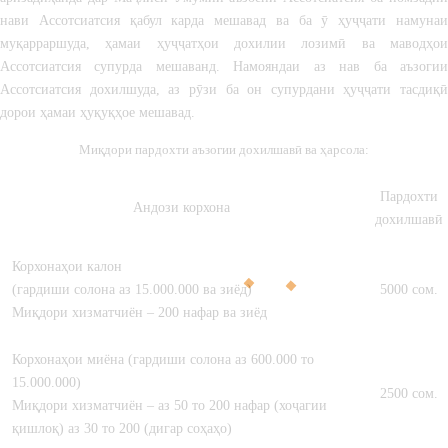
нави Ассотсиатсия қабул карда мешавад ва ба ӯ ҳуҷҷати намунаи
муқарраршуда, ҳамаи ҳуҷҷатҳои дохилии лозимӣ ва маводҳои
Ассотсиатсия супурда мешаванд. Намояндаи аз нав ба аъзогии
Ассотсиатсия дохилшуда, аз рӯзи ба он супурдани ҳуҷҷати тасдиқӣ
дорои ҳамаи ҳуқуқҳое мешавад.
Миқдори пардохти аъзогии дохилшавӣ ва ҳарсола:
Пардохти
Андози корхона
дохилшавӣ
Корхонаҳои калон
(гардиши солона аз 15.000.000 ва зиёд)
5000 сом.
Миқдори хизматчиён – 200 нафар ва зиёд
Корхонаҳои миёна (гардиши солона аз 600.000 то
15.000.000)
2500 сом.
Миқдори хизматчиён – аз 50 то 200 нафар (хоҷагии
қишлоқ) аз 30 то 200 (дигар соҳаҳо)