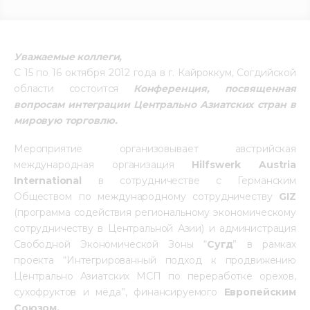
Медиацентр
Инфоресурсы
Уважаемые коллеги,
С 15 по 16 октября 2012 года в г. Кайроккум, Согдийской
Контакты
области состоится
Конференция, посвященная
вопросам интеграции Центрально Азиатских стран в
мировую торговлю.
Мероприятие организовывает австрийская
международная организация
Hilfswerk Austria
International
в сотрудничестве с Германским
Обществом по международному сотрудничеству
GIZ
(программа содействия региональному экономическому
сотрудничеству в Центральной Азии) и администрация
Свободной Экономической Зоны “
Сугд
” в рамках
проекта “Интегрированный подход к продвижению
Центрально Азиатских МСП по переработке орехов,
сухофруктов и мёда”, финансируемого
Европейским
Союзом.