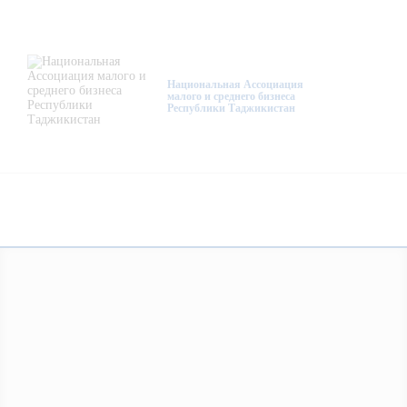
О нас
Деятельность
Национальная Ассоциация
малого и среднего бизнеса
Республики Таджикистан
Проекты
Членство
Медиацентр
Инфоресурсы
Контакты