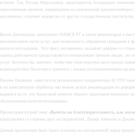
встречи. Так, Рустам Абдусаломов, представитель Ассоциации таможен
единственным органом, перешедшим на электронный документооборот, к
несомненно, отличает ведомство от других государственных институтов,
Косим Джалилзода, консультант НАМСБ РТ в своем комментарии к выступ
автоматизацию части услуг, дает возможность обращения гражданам в 
налогоплательщиков. Этот факт, несомненно, вызывает доверие со сторо
оценка деятельности предоставляется независимым третьим лицам, это п
услуг. Хотелось бы, конечно, чтобы при этом персонал колл-центра повы
взаимодействие Налогового комитета с иными уполномоченными органам
Насима Назриева, заместитель регионального координатора ACTED также
и их качественную обработку мы можем делать рекомендации по реформ
надеемся на то, что Налоговый комитет обратит тщательное внимание на
обслуживания налогоплательщиков».
Презентация второй темы 
«Вычеты на благотворительность
,
 как меха
представлена со стороны двух исследователей, Далера Аминова и Джали
Данная презентация была также основана на поставленной перед проекто