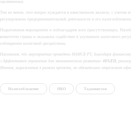
заключенных.
Тем не менее, этот вопрос нуждается в качественном анализе, с учетом 
регулирование предпринимательской деятельности и его налогообложени
Подытоживая мероприятие и поблагодарив всех присутствующих, Насиба
комитетом страны и оказывать содействие в улучшении налогового регу
соблюдению налоговой дисциплины.
Напомним, что 
мероприятие проведено НАМСБ РТ, благодаря финансов
«Эффективное управление для экономического развития»
#
EGED
, реализ
Мнения, выраженные в рамках проекта, не обязательно отражают офиц
Налогообложение
НКО
Таджикистан