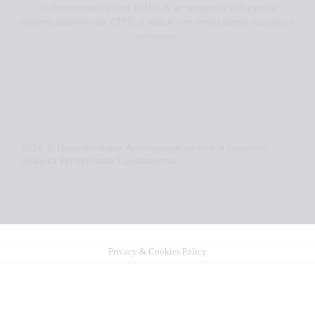
Содержание сайта НАМСБ не является объектом
ответственности CIPE, а также не отражает взгляды и
позицию.
2026 © Национальная Ассоциация малого и среднего
бизнеса Республики Таджикистан
Privacy & Cookies Policy