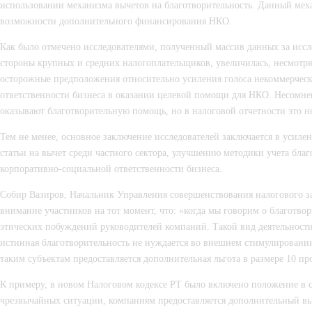
использовании механизма вычетов на благотворительность. Данный мех
возможности дополнительного финансирования НКО.
Как было отмечено исследователями, полученный массив данных за иссле
стороны крупных и средних налогоплательщиков, увеличилась, несмотря 
осторожные предположения относительно усиления голоса некоммерческ
ответственности бизнеса в оказании целевой помощи для НКО. Несомнен
оказывают благотворительную помощь, но в налоговой отчетности это не
Тем не менее, основное заключение исследователей заключается в уси
статьи на вычет среди частного сектора, улучшению методики учета бл
корпоративно-социальной ответственности бизнеса.
Собир Вазиров, Начальник Управления совершенствования налогового з
внимание участников на тот момент, что: «когда мы говорим о благотвор
этических побуждений руководителей компаний. Такой вид деятельности 
истинная благотворительность не нуждается во внешнем стимулировании.
таким субъектам предоставляется дополнительная льгота в размере 10 п
К примеру, в новом Налоговом кодексе РТ было включено положение в ст
чрезвычайных ситуации, компаниям предоставляется дополнительный выч