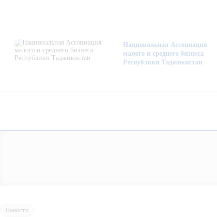
О нас
Деятельность
Национальная Ассоциация
малого и среднего бизнеса
Проекты
Республики Таджикистан
Членство
Медиацентр
Инфоресурсы
Контакты
Новости