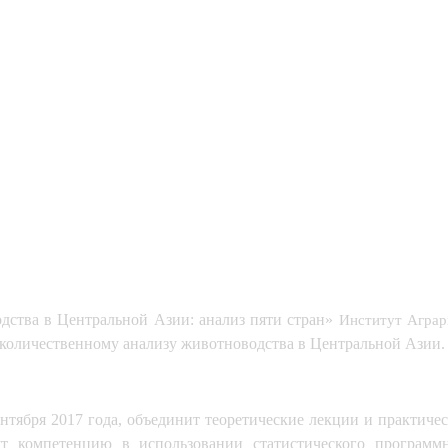
ства в Центральной Азии: анализ пяти стран» 
Институт Аграр
о количественному анализу животноводства в Центральной Азии.
сентября 2017 года, объединит теоретические лекции и практич
 компетенцию в использовании статистического программно