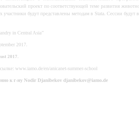
едовательский проект по соответствующей теме развития живот
участники будут представлены методам в Stata. Сессии будут в
ndry in Central Asia”
ptember 2017.
.
ust 2017
сылке: 
www.iamo.de/en/anicanet-summer-school
но к г-ну Nodir Djanibekov 
djanibekov@iamo.de