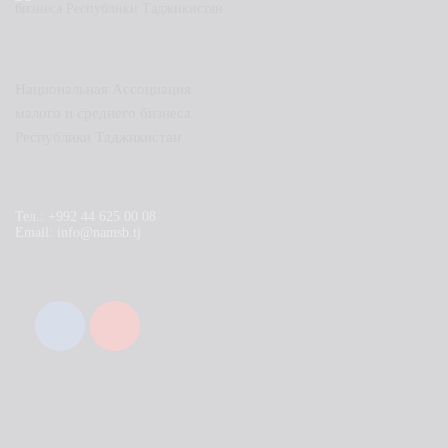
Национальная Ассоциация
малого и среднего бизнеса
Республики Таджикистан
Тел.: +992 44 625 00 08
Email: info@namsb.tj