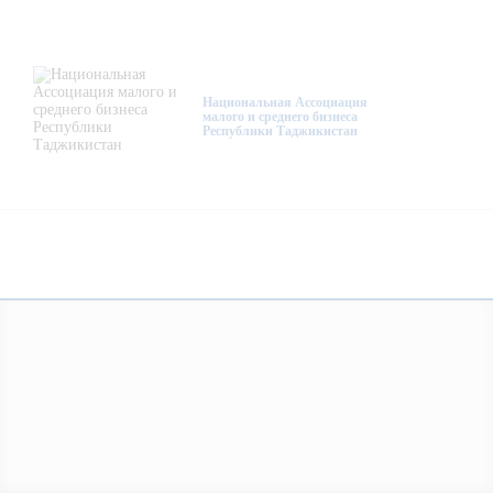
О нас
Деятельность
Национальная Ассоциация
малого и среднего бизнеса
Республики Таджикистан
Проекты
Членство
Медиацентр
Инфоресурсы
Контакты