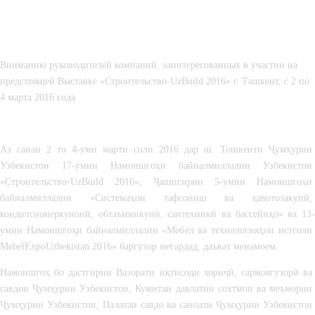
Вниманию руководителей компаний, заинтересованных в участии на 
предстоящей Выставке «Строительство-UzBuild 2016» г. Ташкент, с 2 по 
4 марта 2016 года.
Аз санаи 2 то 4-уми марти соли 2016 дар ш. Тошкенти Ҷумҳурии 
Узбекистон 17-умин Намоишгоҳи байналмиллалии Узбекистон 
«Строительство-UzBuild 2016», Ҷашнгирии 5-умин Намоишгоҳи 
байналмиллалии «Системаҳои тафсониш ва ҳавотозакунӣ, 
кондитсионеркунонӣ, обтаъминкунӣ, сантехникӣ ва бассейнҳо» ва 13-
умин Намоишгоҳи байналмиллалии «Мебел ва технологияҳои истсоли 
MebelExpoUzbekistan 2016» баргузор мегардад, даъват менамоем.
Намоишгоҳ бо дастгирии Вазорати иқтисоди хориҷӣ, сармоягузорӣ ва 
савдои Ҷумҳурии Узбекистон, Кумитаи давлатии сохтмон ва меъмории 
Ҷумҳурии Узбекистон, Палатаи савдо ва саноати Ҷумҳурии Узбекистон 