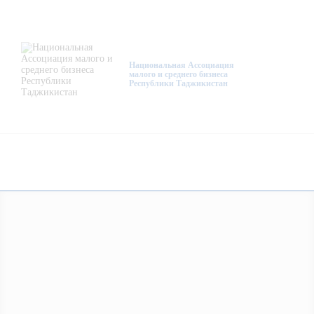
О нас
Деятельность
Национальная Ассоциация
малого и среднего бизнеса
Республики Таджикистан
Проекты
Членство
Медиацентр
Инфоресурсы
Контакты