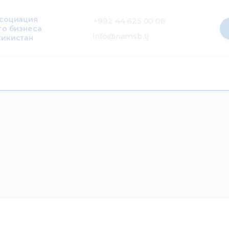
ссоциация
+992 44 625 00 08
го бизнеса
info@namsb.tj
жикистан