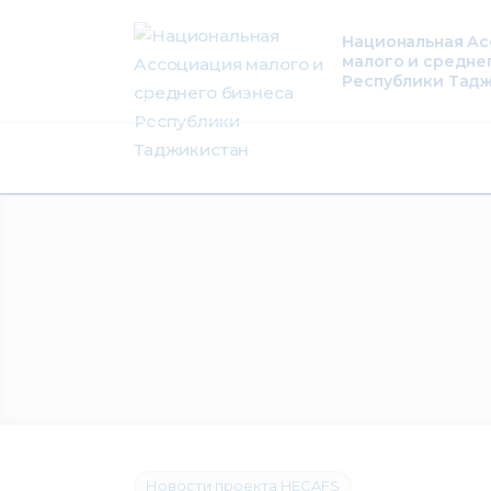
О нас
Национальная А
малого и средне
Деятельность
Республики Тад
Проекты
Членство
Медиацентр
Инфоресурсы
Контакты
Новости проекта HECAFS