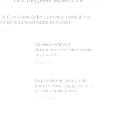
ПОСЛЕДНИЕ НОВОСТИ
Die EuroGrand Gokhuis review toont jij het
kritische schakel beste bonussen
4.12.2025
Ознакомьтесь с
обновленным Налоговым
кодексом!
05.03.2025
Виртуальная сессия по
достойному труду: пути к
устойчивому росту
26.02.2025