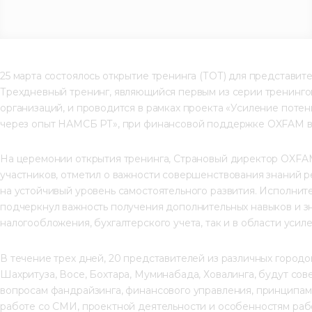
25 марта состоялось открытие тренинга (ТОТ) для представи
Трехдневный тренинг, являющийся первым из серии тренингов
организаций, и проводится в рамках проекта «Усиление пот
через опыт НАМСБ РТ», при финансовой поддержке OXFAM в
На церемонии открытия тренинга, Страновый директор OXFAM 
участников, отметил о важности совершенствования знаний 
на устойчивый уровень самостоятельного развития. Исполни
подчеркнул важность получения дополнительных навыков и зн
налогообложения, бухгалтерского учета, так и в области уси
В течение трех дней, 20 представителей из различных городо
Шахритуза, Восе, Бохтара, Муминабада, Ховалинга, будут со
вопросам фандрайзинга, финансового управления, принципам
работе со СМИ, проектной деятельности и особенностям раб