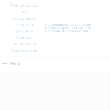
О нас
Деятельность
Национальная Ассоциация
малого и среднего бизнеса
Проекты
Республики Таджикистан
Членство
Медиацентр
Menu
Инфоресурсы
Контакты
Menu