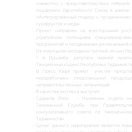
совместно с представительством Hilfswerk 
поддержке Европейского Союза в рамках
«Интегрированный подход к продвижению 
сухофруктов и меда».
Проект направлен на всесторонний рост
укреплению потенциала специализиров
предприятий и продвижение региональной и
На очередном заседании третьей сессии Ма
г. в Душанбе, депутаты нижней палат
Таможенный кодекс Республики Таджикиста
В Пресс Кафе примут участие представи
переработчики плодоовощной продукц
неправительственных организаций.
В качестве эксперта выступит:
Садыков Ризо – Начальник отдела нет
Таможенной Службы при Правительств
консультативного совета по таможенн
Таджикистан.
Целью данного мероприятия является пов