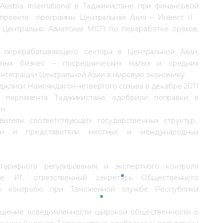
Austria International в Таджикистане при финансовой
 проекта программы Центральная Азия – Инвест II
Центрально Азиатских МСП по переработке орехов,
 перерабатывающего сектора в Центральной Азии,
анных бизнес – посреднических малых и средних
нтеграции Центральной Азии в мировую экономику.
джлиси Намояндагон четвертого созыва в декабре 2011
ы парламента Таджикистана одобрили поправки в
н.
тели соответствующих государственных структур,
ии и представители местных и международных
арифного регулирования и экспертного контроля
е РТ, ответственный секретарь Общественного
ому контролю при Таможенной службе Республики
ышение осведомленности широкой общественности о