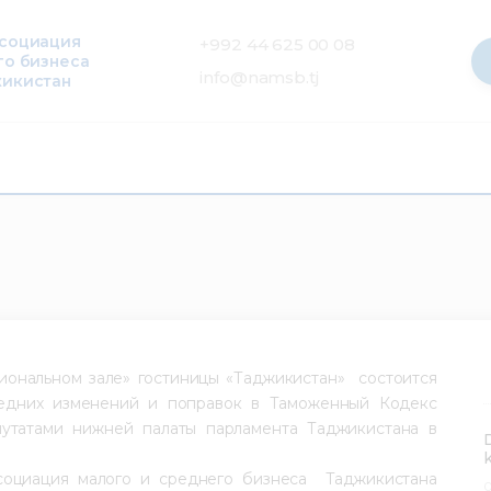
ссоциация
+992 44 625 00 08
го бизнеса
info@namsb.tj
жикистан
иональном зале» гостиницы «Таджикистан» состоится
ледних изменений и поправок в Таможенный Кодекс
утатами нижней палаты парламента Таджикистана в
оциация малого и среднего бизнеса Таджикистана
0