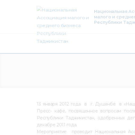
О нас
Национальная А
малого и средне
Деятельность
Республики Тад
Проекты
Членство
Медиацентр
Инфоресурсы
Контакты
13 января 2012 года в г. Душанбе в «Нац
Пресс- кафе, посвященное вопросам пос
Республики Таджикистан, одобренных деп
декабре 2011 года.
Мероприятие проводит Национальная Асс