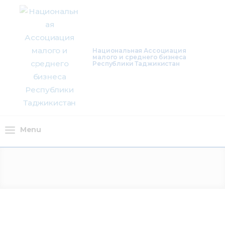
О нас
Деятельность
Национальная Ассоциация
малого и среднего бизнеса
Проекты
Республики Таджикистан
Членство
Медиацентр
Menu
Инфоресурсы
Контакты
Menu