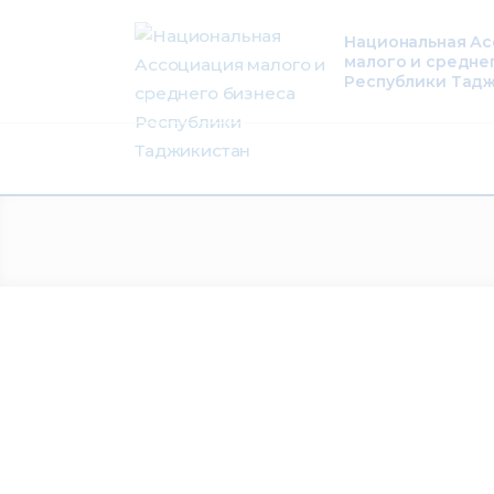
О нас
Национальная А
малого и средне
Деятельность
Республики Тад
Проекты
Членство
Медиацентр
Инфоресурсы
Контакты