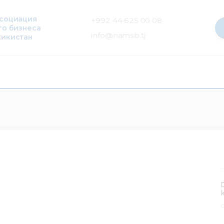
ссоциация
+992 44 625 00 08
го бизнеса
info@namsb.tj
жикистан
0